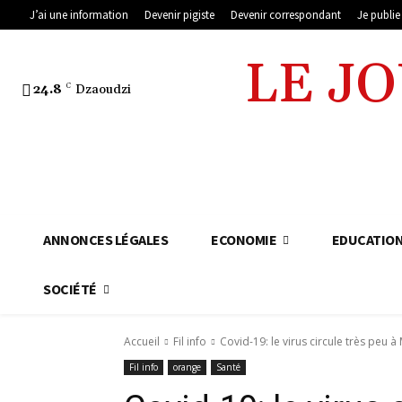
J’ai une information
Devenir pigiste
Devenir correspondant
Je publi
LE J
24.8
C
Dzaoudzi
ANNONCES LÉGALES
ECONOMIE
EDUCATIO
SOCIÉTÉ
Accueil
Fil info
Covid-19: le virus circule très peu à
Fil info
orange
Santé