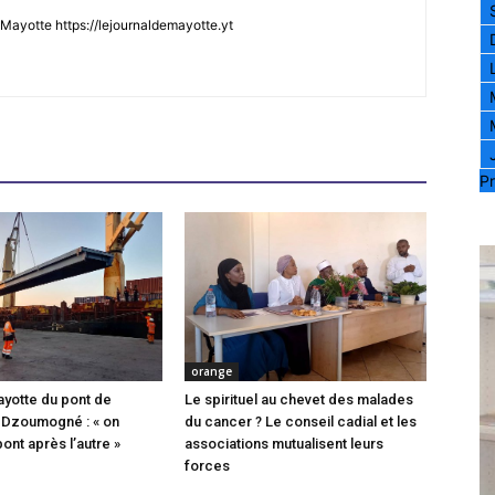
Mayotte https://lejournaldemayotte.yt
Pr
orange
ayotte du pont de
Le spirituel au chevet des malades
 Dzoumogné : « on
du cancer ? Le conseil cadial et les
pont après l’autre »
associations mutualisent leurs
forces