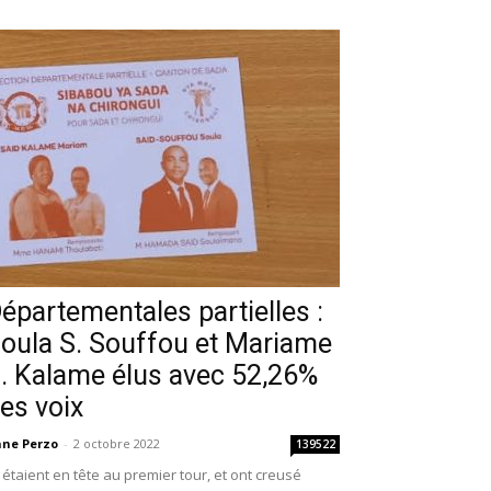
épartementales partielles :
oula S. Souffou et Mariame
. Kalame élus avec 52,26%
es voix
ne Perzo
-
2 octobre 2022
139522
s étaient en tête au premier tour, et ont creusé