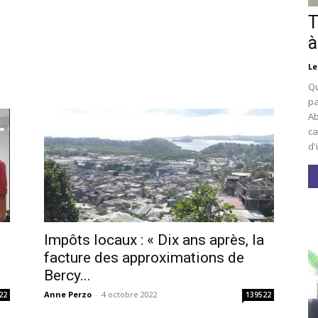
T
à
Le
Qu
pa
Ab
ca
d'
Impôts locaux : « Dix ans après, la
facture des approximations de
Bercy...
Anne Perzo
-
4 octobre 2022
22
139522