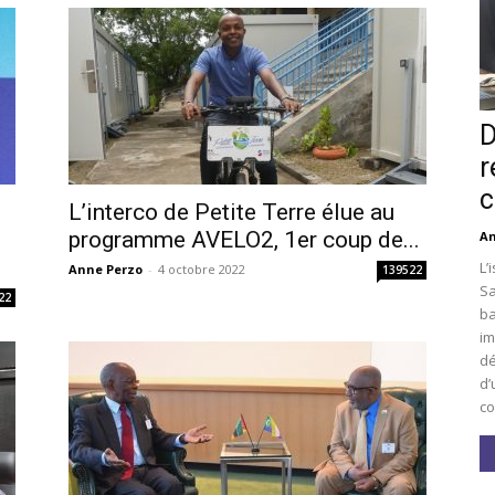
D
r
c
L’interco de Petite Terre élue au
i
programme AVELO2, 1er coup de...
An
L’
Anne Perzo
-
4 octobre 2022
139522
Sa
22
ba
im
dé
d’
co