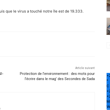
s que le virus a touché notre île est de 19.333.
Article suivant
I-
Protection de l’environnement : des mots pour
+
l’écrire dans le mag’ des Secondes de Sada
°
C
+
+
M
Ve
t