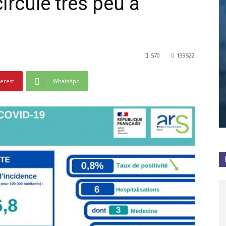
circule très peu à
570
139522
terest
WhatsApp