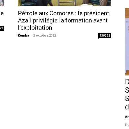
le
Pétrole aux Comores : le président
Azali privilégie la formation avant
l’exploitation
22
Kemba
-
3 octobre 2022
139522
D
S
S
d
An
Il