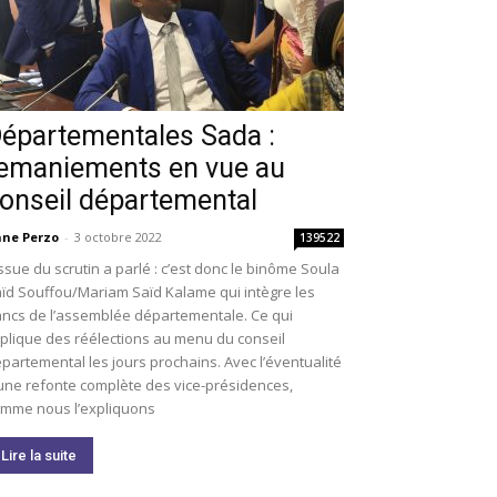
épartementales Sada :
emaniements en vue au
onseil départemental
ne Perzo
-
3 octobre 2022
139522
issue du scrutin a parlé : c’est donc le binôme Soula
ïd Souffou/Mariam Saïd Kalame qui intègre les
ncs de l’assemblée départementale. Ce qui
plique des réélections au menu du conseil
partemental les jours prochains. Avec l’éventualité
une refonte complète des vice-présidences,
mme nous l’expliquons
Lire la suite