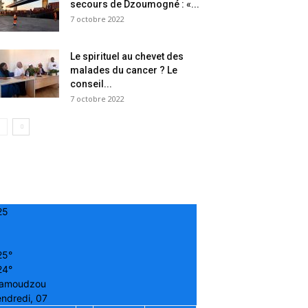
secours de Dzoumogné : «...
7 octobre 2022
Le spirituel au chevet des
malades du cancer ? Le
conseil...
7 octobre 2022
25
25°
24°
amoudzou
ndredi, 07