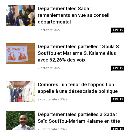
Départementales Sada :
remaniements en vue au conseil
départemental
3 octobre 2022
139519
Départementales partielles : Soula S.
Souffou et Mariame S. Kalame élus
avec 52,26% des voix
2 octobre 2022
139519
Comores : un ténor de l’opposition
appelle à une désescalade politique
27 septembre 2022
139519
Départementales partielles à Sada :
Saïd Souffou-Mariam Kalame en tête
25 septembre 2022
139519