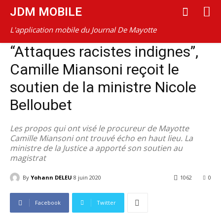
JDM MOBILE
L'application mobile du Journal De Mayotte
“Attaques racistes indignes”,
Camille Miansoni reçoit le
soutien de la ministre Nicole
Belloubet
Les propos qui ont visé le procureur de Mayotte
Camille Miansoni ont trouvé écho en haut lieu. La
ministre de la Justice a apporté son soutien au
magistrat
By
Yohann DELEU
8 juin 2020
1062
0
Facebook
Twitter