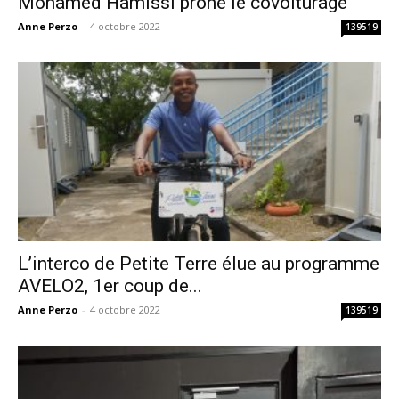
Mohamed Hamissi prône le covoiturage
Anne Perzo
-
4 octobre 2022
139519
L’interco de Petite Terre élue au programme
AVELO2, 1er coup de...
Anne Perzo
-
4 octobre 2022
139519