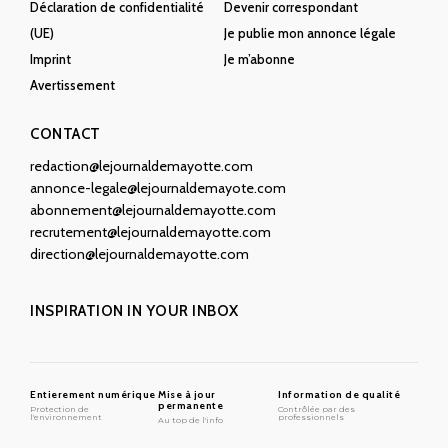
Déclaration de confidentialité
Devenir correspondant
(UE)
Je publie mon annonce légale
Imprint
Je m’abonne
Avertissement
CONTACT
redaction@lejournaldemayotte.com
annonce-legale@lejournaldemayote.com
abonnement@lejournaldemayotte.com
recrutement@lejournaldemayotte.com
direction@lejournaldemayotte.com
INSPIRATION IN YOUR INBOX
Entierement numérique
Mise à jour
Information de qualité
permanente
Protection de
Contrôlée par des
l'environnement
professionnels
Au top de l'info