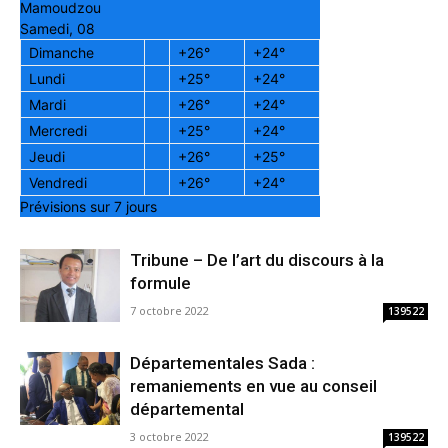
Mamoudzou
Samedi, 08
Dimanche
+
26°
+
24°
Lundi
+
25°
+
24°
Mardi
+
26°
+
24°
Mercredi
+
25°
+
24°
Jeudi
+
26°
+
25°
Vendredi
+
26°
+
24°
Prévisions sur 7 jours
Tribune – De l’art du discours à la
formule
7 octobre 2022
139522
Départementales Sada :
remaniements en vue au conseil
départemental
3 octobre 2022
139522