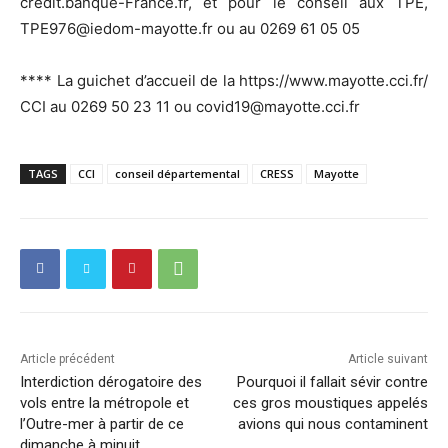
credit.banque-France.fr, et pour le conseil aux TPE,
TPE976@iedom-mayotte.fr ou au 0269 61 05 05
**** La guichet d’accueil de la https://www.mayotte.cci.fr/
CCI au 0269 50 23 11 ou covid19@mayotte.cci.fr
TAGS
CCI
conseil départemental
CRESS
Mayotte
Article précédent
Article suivant
Interdiction dérogatoire des
Pourquoi il fallait sévir contre
vols entre la métropole et
ces gros moustiques appelés
l’Outre-mer à partir de ce
avions qui nous contaminent
dimanche à minuit