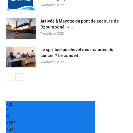
7 octobre 2022
Arrivée à Mayotte du pont de secours de
Dzoumogné : «...
7 octobre 2022
Le spirituel au chevet des malades du
cancer ? Le conseil...
7 octobre 2022
+
26
°
C
+
26°
+
24°